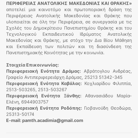
ΠΕΡΙΦΕΡΕΙΑΣ ΑΝΑΤΟΛΙΚΗΣ ΜΑΚΕΔΟΝΙΑΣ ΚΑΙ ΘΡΑΚΗΣ»
αποτελεί μια καινοτόμο και πρωτοποριακή δράση της
Περιφέρειας Ανατολικής Μακεδονίας και Θράκης που
υλοποιείται σε όλη την Περιφέρεια, σε συνεργασία με τις
Σχολές του Δημοκρίτειου Πανεπιστημίου Θράκης και του
Τεχνολογικού Εκπαιδευτικού Ιδρύματος Ανατολικής
Μακεδονίας και Θράκης, με στόχο την Δια Βίου Μάθηση
και Εκπαίδευση των πολιτών και τη διασύνδεση της
Πανεπιστημιακής Κοινότητας με την κοινωνία.
Στοιχεία Επικοινωνίας:
Περιφερειακή Ενότητα Δράμας:
Αβράτογλου Ανδρέας,
Γραφείο Αντιπεριφερειάρχη Δράμας, 25213 51342-345
Περιφερειακή Ενότητα Καβάλας:
Κοχλιαρίδου Φιλιππία,
2513-503265, 2513-503267
Περιφερειακή Ενότητα Ξάνθης:
Αθανασιάδου Μαρία-
Ελένη, 6944903757
Περιφερειακή Ενότητα Ροδόπης:
Γιοβανούδη Θεοδώρα,
25313-50174
E-mail: pamth.acadimia@gmail.com